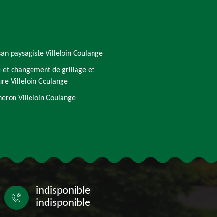
san paysagiste Villeloin Coulange
 et changement de grillage et
ure Villeloin Coulange
eron Villeloin Coulange
indisponible
indisponible