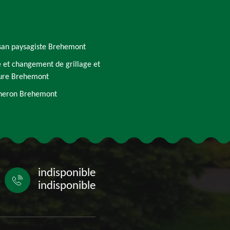
san paysagiste Brehemont
 et changement de grillage et
ture Brehemont
heron Brehemont
indisponible
indisponible