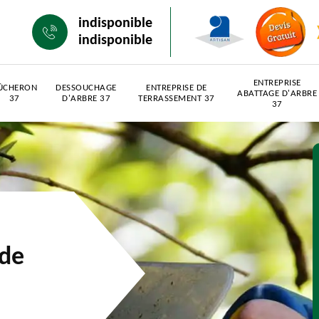
indisponible
indisponible
ENTREPRISE
ÛCHERON
DESSOUCHAGE
ENTREPRISE DE
ABATTAGE D'ARBRE
37
D'ARBRE 37
TERRASSEMENT 37
37
 de